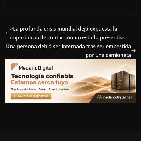
a
w
i
i
e
c
i
n
n
l
e
t
t
k
e
«La profunda crisis mundial dejó expuesta la
importancia de contar con un estado presente»
b
t
e
e
g
Una persona debió ser internada tras ser embestida
o
e
r
d
r
por una camioneta
o
r
e
I
a
k
s
n
m
t