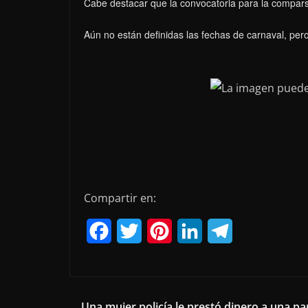
Cabe destacar que la convocatoria para la compars
Aún no están definidas las fechas de carnaval, per
Compartir en:
F
T
P
L
T
a
w
i
i
e
c
i
n
n
l
e
t
t
k
e
Una mujer policía le prestó dinero a una pa