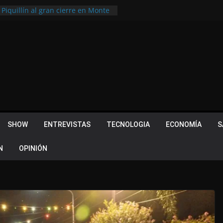
 Piquillín al gran cierre en Monte
ly Metropolitano
tir, pero terminó dejando una
u lugar en el Camino Turístico de
s 102 años con un importante
lotes ¿Cuales son los requisitos
 Quevedo volvió a hacer historia en
acional
SHOW
ENTREVISTAS
TECNOLOGIA
ECONOMÍA
S
N
OPINIÓN