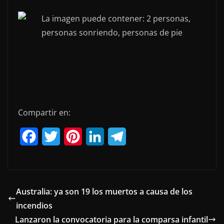
Compartir en:
F
T
P
L
T
a
w
i
i
e
c
i
n
n
l
e
t
t
k
e
Australia: ya son 19 los muertos a causa de los
incendios
b
t
e
e
g
Lanzaron la convocatoria para la comparsa infantil