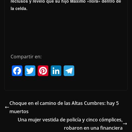
reclusos y reveló que su hijo Máximo «llora» dentro de
la celda.
Compartir en:
F
T
P
L
T
a
w
i
i
e
c
i
n
n
l
e
t
t
k
e
Choque en el camino de las Altas Cumbres: hay 5
muertos
b
t
e
e
g
Una mujer vestida de policía y cinco cómplices,
o
e
r
d
r
robaron en una financiera