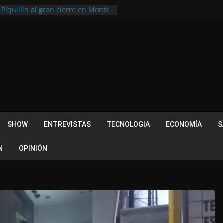
 Piquillín al gran cierre en Monte
ly Metropolitano
tir, pero terminó dejando una
u lugar en el Camino Turístico de
s 102 años con un importante
lotes ¿Cuales son los requisitos
 Quevedo volvió a hacer historia en
acional
SHOW
ENTREVISTAS
TECNOLOGIA
ECONOMÍA
S
N
OPINIÓN