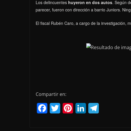
Los delincuentes
huyeron en dos autos
. Según d
parecer, fueron con dirección a barrio Juniors. Ning
El fiscal Rubén Caro, a cargo de la investigación,
Compartir en:
F
T
P
L
T
a
w
i
i
e
c
i
n
n
l