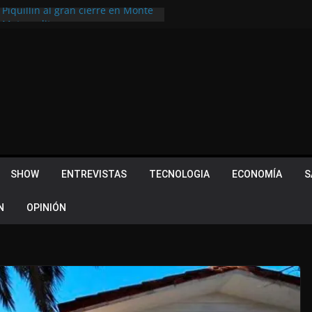
 Piquillín al gran cierre en Monte
ly Metropolitano
tir, pero terminó dejando una
u lugar en el Camino Turístico de
s 102 años con un importante
lotes ¿Cuales son los requisitos
 Quevedo volvió a hacer historia en
acional
SHOW
ENTREVISTAS
TECNOLOGIA
ECONOMÍA
S
N
OPINIÓN