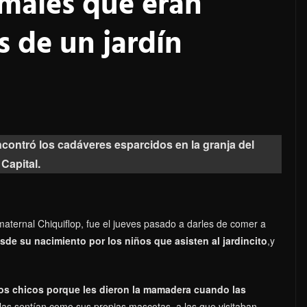
imales que eran
s de un jardín
ncontró los cadáveres esparcidos en la granja del
Capital.
n maternal Chiquiflop, fue el jueves pasado a darles de comer a
sde su nacimiento por los niños que asisten al jardincito
,y
 los chicos porque les dieron la mamadera cuando las
 las sentían como sus propias mascotas, a las que visitaban