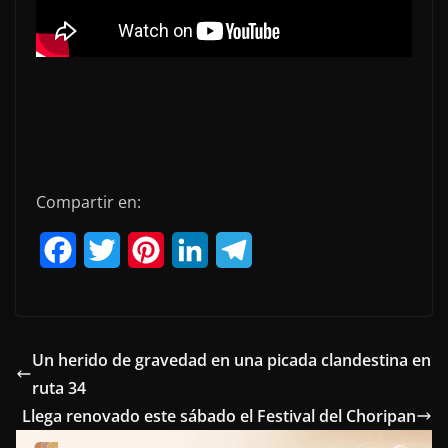
Compartir en:
F
T
P
L
T
a
w
i
i
e
c
i
n
n
l
e
t
t
k
e
Un herido de gravedad en una picada clandestina en
ruta 34
b
t
e
e
g
Llega renovado este sábado el Festival del Choripan
o
e
r
d
r