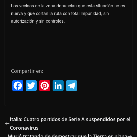
Los vecinos de la zona denuncian que esta situación no es
nueva y que cortan la ruta con total impunidad, sin
autorización y sin controles.
Compartir en:
F
T
P
L
T
a
w
i
i
e
c
i
n
n
l
e
t
t
k
e
Italia: Cuatro partidos de Serie A suspendidos por el
Coronavirus
b
t
e
e
g
Murió tratando de demostrar que la Tierra es plana