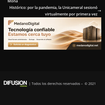
Mona
b
t
e
e
g
Histórico: por la pandemia, la Unicameral sesionó
o
e
r
d
r
virtualmente por primera vez
o
r
e
I
a
k
s
n
m
t
| Todos los derechos reservados – © 2021