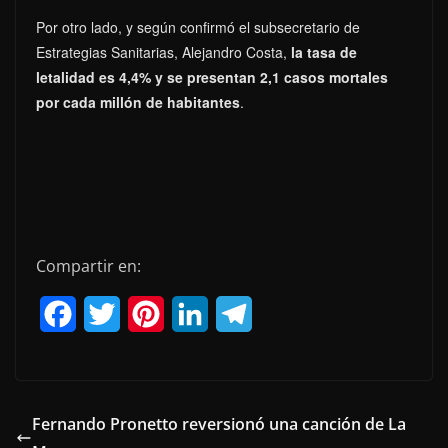
Por otro lado, y según confirmó el subsecretario de
Estrategias Sanitarias, Alejandro Costa,
la tasa de
letalidad es 4,4% y se presentan 2,1 casos mortales
por cada millón de habitantes
.
Compartir en:
F
T
P
L
T
a
w
i
i
e
c
i
n
n
l
e
t
t
k
e
Fernando Pronetto reversionó una canción de La