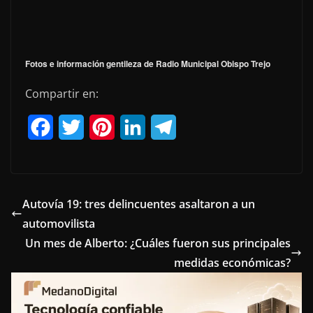
Fotos e información gentileza de Radio Municipal Obispo Trejo
Compartir en:
F
T
P
L
T
a
w
i
i
e
c
i
n
n
l
e
t
t
k
e
Autovía 19: tres delincuentes asaltaron a un
automovilista
b
t
e
e
g
Un mes de Alberto: ¿Cuáles fueron sus principales
o
e
r
d
r
medidas económicas?
o
r
e
I
a
k
s
n
m