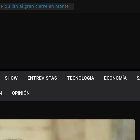
 Piquillín al gran cierre en Monte
ly Metropolitano
tir, pero terminó dejando una
u lugar en el Camino Turístico de
s 102 años con un importante
lotes ¿Cuales son los requisitos
 Quevedo volvió a hacer historia en
acional
SHOW
ENTREVISTAS
TECNOLOGIA
ECONOMÍA
S
N
OPINIÓN