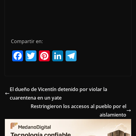
Compartir en:
F
T
P
L
T
a
w
i
i
e
c
i
n
n
l
e
t
t
k
e
El dueño de Vicentín detenido por violar la
cuarentena en un yate
b
t
e
e
g
Restringieron los accesos al pueblo por el
o
e
r
d
r
aislamiento
o
r
e
I
a
k
s
n
m