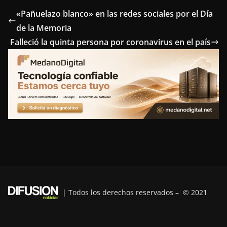
e
t
t
k
e
«Pañuelazo blanco» en las redes sociales por el Día
de la Memoria
b
t
e
e
g
Falleció la quinta persona por coronavirus en el país
o
e
r
d
r
o
r
e
I
a
k
s
n
m
t
| Todos los derechos reservados – © 2021