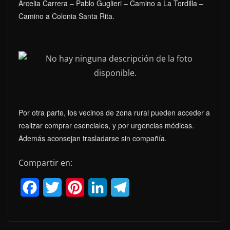
Arcelia Carrera – Pablo Guglieri – Camino a La Tordilla –
Camino a Colonia Santa Rita.
Por otra parte, los vecinos de zona rural pueden acceder a
realizar comprar esenciales, y por urgencias médicas.
Además aconsejan trasladarse sin compañía.
Compartir en:
F
T
P
L
T
a
w
i
i
e
c
i
n
n
l