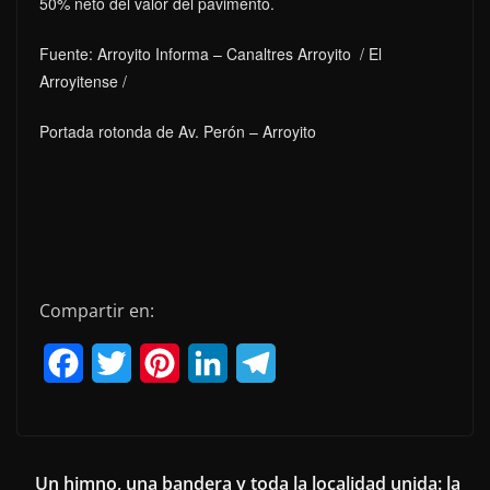
50% neto del valor del pavimento.
Fuente: Arroyito Informa – Canaltres Arroyito / El
Arroyitense /
Portada rotonda de Av. Perón – Arroyito
Compartir en:
F
T
P
L
T
a
w
i
i
e
c
i
n
n
l
e
t
t
k
e
Un himno, una bandera y toda la localidad unida: la