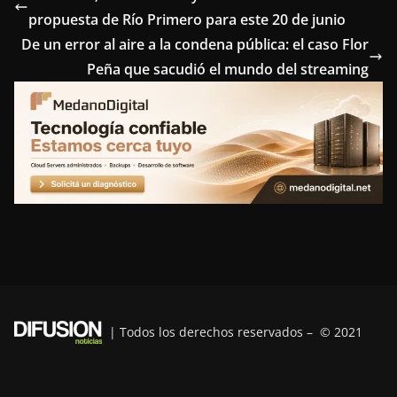
propuesta de Río Primero para este 20 de junio
b
t
e
e
g
De un error al aire a la condena pública: el caso Flor
o
e
r
d
r
Peña que sacudió el mundo del streaming
o
r
e
I
a
k
s
n
m
t
| Todos los derechos reservados – © 2021