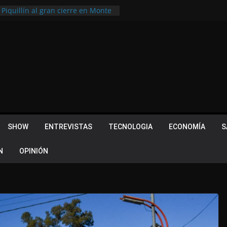
 Piquillín al gran cierre en Monte
ly Metropolitano
tir, pero terminó dejando una
u lugar en el Camino Turístico de
s 102 años con un importante
lotes ¿Cuales son los requisitos
 Quevedo volvió a hacer historia en
acional
SHOW
ENTREVISTAS
TECNOLOGIA
ECONOMÍA
S
N
OPINIÓN