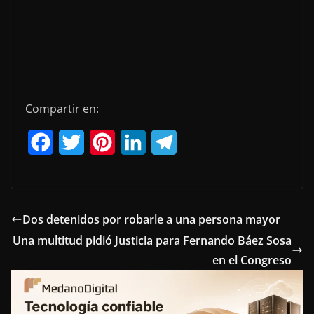
Compartir en:
F
T
P
L
T
a
w
i
i
e
c
i
n
n
l
e
t
t
k
e
Dos detenidos por robarle a una persona mayor
Una multitud pidió Justicia para Fernando Báez Sosa
b
t
e
e
g
en el Congreso
o
e
r
d
r
o
r
e
I
a