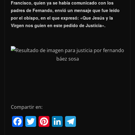
Francisco, quien ya se había comunicado con los
padres de Fernando, envió un mensaje que fue leído
por el obispo, en el que expresó: «Que Jesús y la
Virgen nos guíen en este pedido de Justicia».
Compartir en:
F
T
P
L
T
a
w
i
i
e