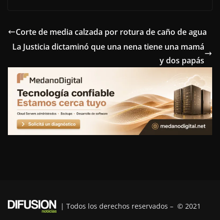
c
i
n
n
l
e
t
t
k
e
Corte de media calzada por rotura de caño de agua
La Justicia dictaminó que una nena tiene una mamá
b
t
e
e
g
y dos papás
o
e
r
d
r
o
r
e
I
a
k
s
n
m
t
| Todos los derechos reservados – © 2021