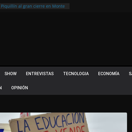
 Piquillín al gran cierre en Monte
ly Metropolitano
tir, pero terminó dejando una
u lugar en el Camino Turístico de
s 102 años con un importante
lotes ¿Cuales son los requisitos
 Quevedo volvió a hacer historia en
acional
SHOW
ENTREVISTAS
TECNOLOGIA
ECONOMÍA
S
N
OPINIÓN