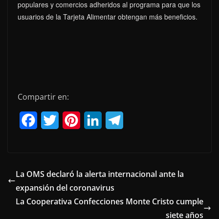
populares y comercios adheridos al programa para que los
usuarios de la Tarjeta Alimentar obtengan más beneficios.
Compartir en:
F
T
P
L
T
a
w
i
i
e
c
i
n
n
l
e
t
t
k
e
La OMS declaró la alerta internacional ante la
expansión del coronavirus
b
t
e
e
g
La Cooperativa Confecciones Monte Cristo cumple
o
e
r
d
r
siete años