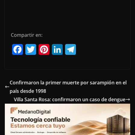
Compartir en:
F
T
P
L
T
a
w
i
i
e
c
i
n
n
l
e
t
t
k
e
Confirmaron la primer muerte por sarampión en el
país desde 1998
b
t
e
e
g
Villa Santa Rosa: confirmaron un caso de dengue
o
e
r
d
r
o
r
e
I
a
k
s
n
m