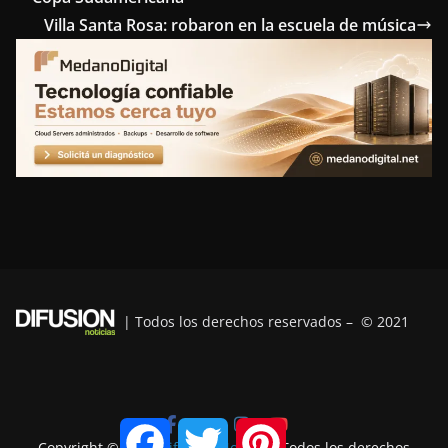
b
t
e
e
g
Villa Santa Rosa: robaron en la escuela de música
o
e
r
d
r
o
r
e
I
a
k
s
n
m
t
| Todos los derechos reservados – © 2021
F
T
P
a
w
i
Copyright © 2026
Difusión Noticias
. Todos los derechos