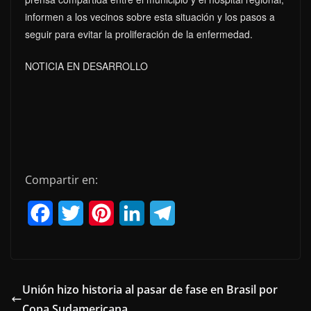
informen a los vecinos sobre esta situación y los pasos a
seguir para evitar la proliferación de la enfermedad.
NOTICIA EN DESARROLLO
Compartir en:
F
T
P
L
T
a
w
i
i
e
c
i
n
n
l
e
t
t
k
e
Unión hizo historia al pasar de fase en Brasil por
Copa Sudamericana