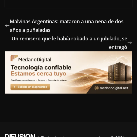
c
i
n
n
l
e
t
t
k
e
Malvinas Argentinas: mataron a una nena de dos
años a puñaladas
b
t
e
e
g
Un remisero que le había robado a un jubilado, se
o
e
r
d
r
entregó
o
r
e
I
a
k
s
n
m
t