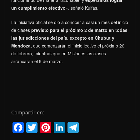
un cumplimiento efectivo
«, señaló Kulfas.
La iniciativa oficial se dio a conocer a casi un mes del inicio
de clases
previsto para el próximo 2 de marzo en todas
las jurisdicciones del país, excepto en Chubut y
Mendoza
, que comenzarán el inicio lectivo el próximo 26
de febrero, mientras que en Misiones las clases
arrancarán el 9 de marzo.
Compartir en:
F
T
P
L
T
a
w
i
i
e