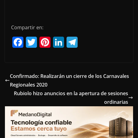
Compartir en:
F
T
P
L
T
a
w
i
i
e
c
i
n
n
l
e
t
t
k
e
Confirmado: Realizarán un cierre de los Carnavales
Regionales 2020
b
t
e
e
g
Rubiolo hizo anuncios en la apertura de sesiones
o
e
r
d
r
ordinarias
o
r
e
I
a
k
s
n
m
t