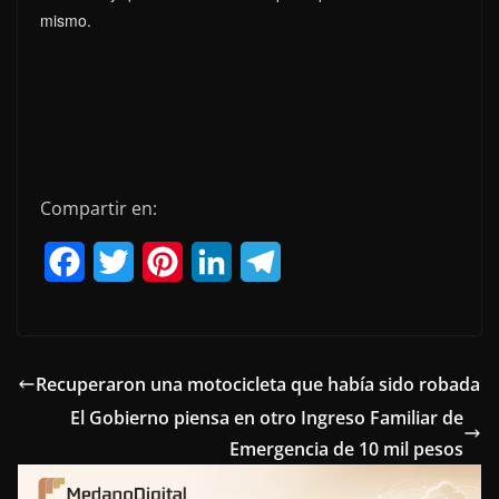
mismo.
Compartir en:
F
T
P
L
T
a
w
i
i
e
c
i
n
n
l
e
t
t
k
e
Recuperaron una motocicleta que había sido robada
El Gobierno piensa en otro Ingreso Familiar de
b
t
e
e
g
Emergencia de 10 mil pesos
o
e
r
d
r