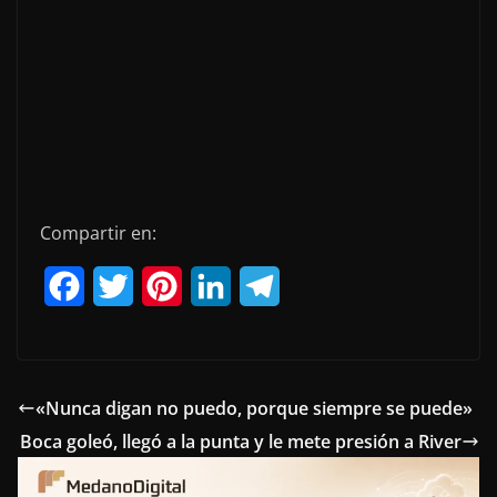
Compartir en:
F
T
P
L
T
a
w
i
i
e
c
i
n
n
l
e
t
t
k
e
«Nunca digan no puedo, porque siempre se puede»
Boca goleó, llegó a la punta y le mete presión a River
b
t
e
e
g
o
e
r
d
r