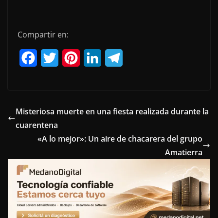
Compartir en:
F
T
P
L
T
a
w
i
i
e
c
i
n
n
l
e
t
t
k
e
Misteriosa muerte en una fiesta realizada durante la
cuarentena
b
t
e
e
g
«A lo mejor»: Un aire de chacarera del grupo
o
e
r
d
r
Amatierra
o
r
e
I
a
k
s
n
m
t