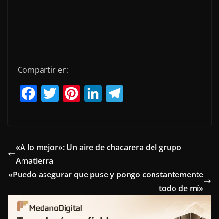
Compartir en:
F
T
P
L
T
a
w
i
i
e
c
i
n
n
l
e
t
t
k
e
«A lo mejor»: Un aire de chacarera del grupo
Amatierra
b
t
e
e
g
«Puedo asegurar que puse y pongo constantemente
o
e
r
d
r
todo de mí»
o
r
e
I
a
k
s
n
m